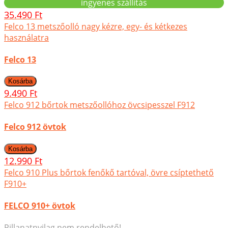
ingyenes szállítás
35.490 Ft
Felco 13 metszőolló nagy kézre, egy- és kétkezes
használatra
Felco 13
9.490 Ft
Felco 912 bőrtok metszőollóhoz övcsipesszel F912
Felco 912 övtok
12.990 Ft
Felco 910 Plus bőrtok fenőkő tartóval, övre csíptethető
F910+
FELCO 910+ övtok
Pillanatnyilag nem rendelhető!