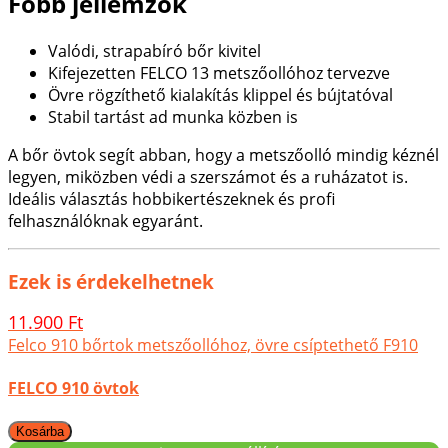
Főbb jellemzők
Valódi, strapabíró bőr kivitel
Kifejezetten FELCO 13 metszőollóhoz tervezve
Övre rögzíthető kialakítás klippel és bújtatóval
Stabil tartást ad munka közben is
A bőr övtok segít abban, hogy a metszőolló mindig kéznél
legyen, miközben védi a szerszámot és a ruházatot is.
Ideális választás hobbikertészeknek és profi
felhasználóknak egyaránt.
Ezek is érdekelhetnek
11.900 Ft
Felco 910 bőrtok metszőollóhoz, övre csíptethető F910
FELCO 910 övtok