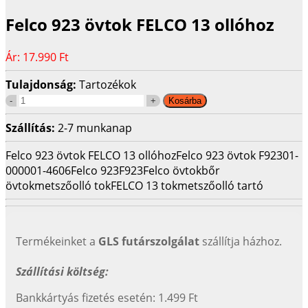
Felco 923 övtok FELCO 13 ollóhoz
Ár:
17.990 Ft
Tulajdonság:
Tartozékok
Szállítás:
2-7 munkanap
Felco 923 övtok FELCO 13 ollóhoz
Felco 923 övtok F923
01-
000001-4606
Felco 923
F923
Felco övtok
bőr
övtok
metszőolló tok
FELCO 13 tok
metszőolló tartó
Termékeinket a
GLS futárszolgálat
szállítja házhoz.
Szállítási költség:
Bankkártyás fizetés esetén: 1.499 Ft