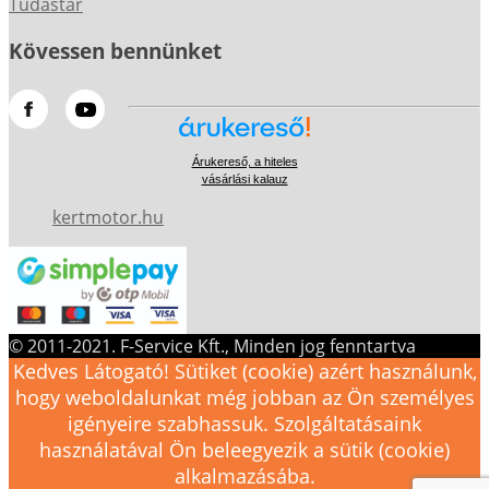
Tudástár
Kövessen bennünket
Árukereső, a hiteles
vásárlási kalauz
kertmotor.hu
© 2011-2021. F-Service Kft., Minden jog fenntartva
Kedves Látogató! Sütiket (cookie) azért használunk,
hogy weboldalunkat még jobban az Ön személyes
igényeire szabhassuk. Szolgáltatásaink
használatával Ön beleegyezik a sütik (cookie)
alkalmazásába.