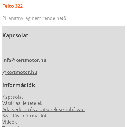
Felco 322
Pillanatnyilag nem rendelhető!
Kapcsolat
info@kertmotor.hu
@kertmotor.hu
Információk
Kapcsolat
Vásárlási feltételek
Adatvédelmi és adatkezelési szabályzat
Szállítási információk
Videók