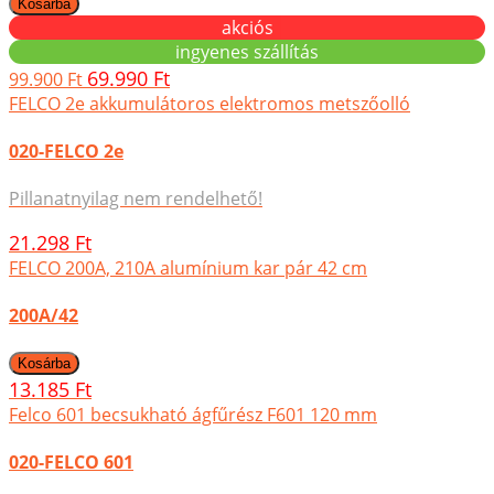
akciós
ingyenes szállítás
69.990 Ft
99.900 Ft
FELCO 2e akkumulátoros elektromos metszőolló
020-FELCO 2e
Pillanatnyilag nem rendelhető!
21.298 Ft
FELCO 200A, 210A alumínium kar pár 42 cm
200A/42
13.185 Ft
Felco 601 becsukható ágfűrész F601 120 mm
020-FELCO 601