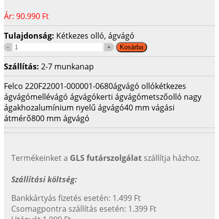
Ár:
90.990 Ft
Tulajdonság:
Kétkezes olló, ágvágó
Szállítás:
2-7 munkanap
Felco 220
F220
01-000001-0680
ágvágó olló
kétkezes
ágvágó
mellévágó ágvágó
kerti ágvágó
metszőolló nagy
ágakhoz
alumínium nyelű ágvágó
40 mm vágási
átmérő
800 mm ágvágó
Termékeinket a
GLS futárszolgálat
szállítja házhoz.
Szállítási költség:
Bankkártyás fizetés esetén: 1.499 Ft
Csomagpontra szállítás esetén: 1.399 Ft