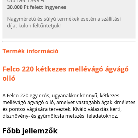
Utánvét 1.999 Ft
30.000 Ft felett ingyenes
Nagyméretű és súlyú termékek esetén a szállítási
díjat külön feltűntetjük!
Termék információ
Felco 220 kétkezes mellévágó ágvágó
olló
A Felco 220 egy erős, ugyanakkor könnyű, kétkezes
mellévágó ágvágó olló, amelyet vastagabb ágak kíméletes
és pontos vágására terveztek. Kiváló választás kerti,
dísznövény- és gyümölcsfa metszési feladatokhoz.
Főbb jellemzők