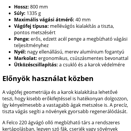
Hossz:
800 mm
Súly:
1335 g
Maximális vágási átmérő:
40 mm
Vágófej típusa:
mellévágós kialakítás a tiszta,
pontos metszésért
Penge:
erős, edzett acél penge a megbízható vágási
teljesítményhez
Nyél:
nagy ellenállású, merev alumínium fogantyú
Markolat:
ergonomikus, csúszásmentes bevonattal
Ütközéscsillapítás:
a csukló és a karok védelmére
Előnyök használat közben
A vágófej geometriája és a karok kialakítása lehetővé
teszi, hogy kisebb erőkifejtéssel is hatékonyan dolgozzon,
így kényelmesebb a vastagabb ágak metszése is. A precíz,
tiszta vágás segíti a növények gyorsabb regenerálódását.
A Felco 220 ágvágó olló megbízható társ a rendszeres
kertápolásban, legyen szó fák, cserjék vagy sövények