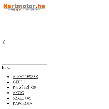
0
Bezár
ALKATRÉSZEK
GÉPEK
KIEGÉSZÍTŐK
AKCIÓ
SZÁLLÍTÁS
KAPCSOLAT