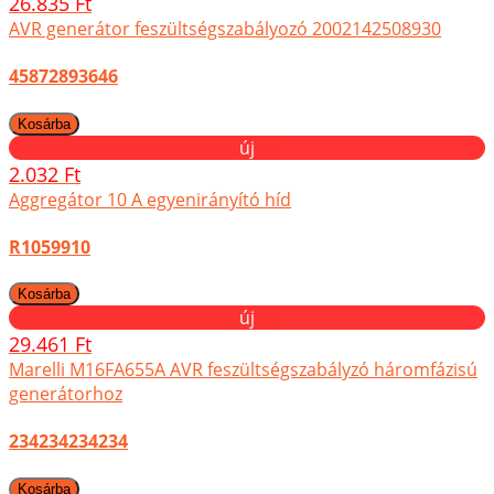
26.835 Ft
AVR generátor feszültségszabályozó 2002142508930
45872893646
új
2.032 Ft
Aggregátor 10 A egyenirányító híd
R1059910
új
29.461 Ft
Marelli M16FA655A AVR feszültségszabályzó háromfázisú
generátorhoz
234234234234