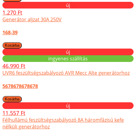
új
1.270 Ft
Generátor aljzat 30A 250V
168-39
új
ingyenes szállítás
46.990 Ft
UVR6 feszültségszabályozó AVR Mecc Alte generátorhoz
5678678678678
új
11.557 Ft
Félhullámú feszültségszabályozó 8A háromfázisú kefe
nélküli generátorhoz