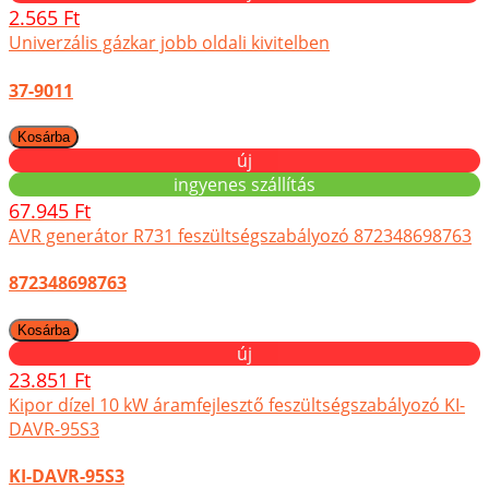
2.565 Ft
Univerzális gázkar jobb oldali kivitelben
37-9011
új
ingyenes szállítás
67.945 Ft
AVR generátor R731 feszültségszabályozó 872348698763
872348698763
új
23.851 Ft
Kipor dízel 10 kW áramfejlesztő feszültségszabályozó KI-
DAVR-95S3
KI-DAVR-95S3