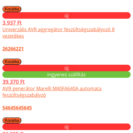
új
3.937 Ft
Univerzális AVR aggregátor feszültségszabályozó 8
vezetékes
26266221
új
ingyenes szállítás
39.370 Ft
AVR generátor Marelli M40FA640A automata
feszültségszabályzó
54645645645
új