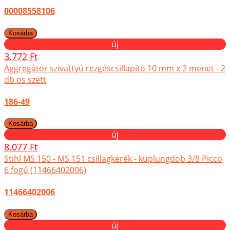
00008558106
új
3.772 Ft
Aggregátor szivattyú rezgéscsillapító 10 mm x 2 menet - 2
db os szett
186-49
új
8.077 Ft
Stihl MS 150 - MS 151 csillagkerék - kuplungdob 3/8 Picco
6 fogú (11466402006)
11466402006
új