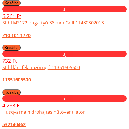
új
6.261 Ft
Stihl MS172 dugattyú 38 mm Golf 11480302013
210 101 1720
új
732 Ft
Stihl láncfék húzórugó 11351605500
11351605500
új
4.293 Ft
Husqvarna hidrohajtás hűtőventilátor
532140462