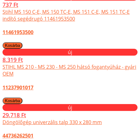
737 Ft
Stihl MS 150 C-E, MS 150 TC-E, MS 151 C-E, MS 151 TC-E
indító segédrugó 11461953500
11461953500
új
8.319 Ft
STIHL MS 210 - MS 230 - MS 250 hátsó fogantyúház - gyári
OEM
11237901017
új
29.718 Ft
Döngölőgép univerzális talp 330 x 280 mm
44736262501