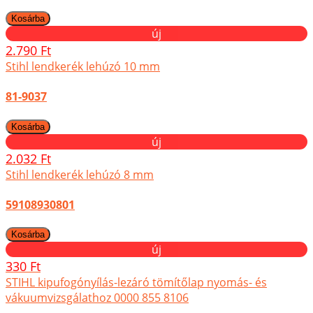
új
2.790 Ft
Stihl lendkerék lehúzó 10 mm
81-9037
új
2.032 Ft
Stihl lendkerék lehúzó 8 mm
59108930801
új
330 Ft
STIHL kipufogónyílás-lezáró tömítőlap nyomás- és
vákuumvizsgálathoz 0000 855 8106