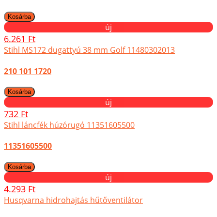
új
6.261 Ft
Stihl MS172 dugattyú 38 mm Golf 11480302013
210 101 1720
új
732 Ft
Stihl láncfék húzórugó 11351605500
11351605500
új
4.293 Ft
Husqvarna hidrohajtás hűtőventilátor