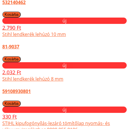
532140462
új
2.790 Ft
Stihl lendkerék lehúzó 10 mm
81-9037
új
2.032 Ft
Stihl lendkerék lehúzó 8 mm
59108930801
új
330 Ft
STIHL kipufogónyílás-lezáró tömítőlap nyomás- és