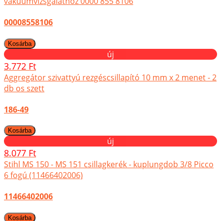
vákuumvizsgálathoz 0000 855 8106
00008558106
új
3.772 Ft
Aggregátor szivattyú rezgéscsillapító 10 mm x 2 menet - 2
db os szett
186-49
új
8.077 Ft
Stihl MS 150 - MS 151 csillagkerék - kuplungdob 3/8 Picco
6 fogú (11466402006)
11466402006