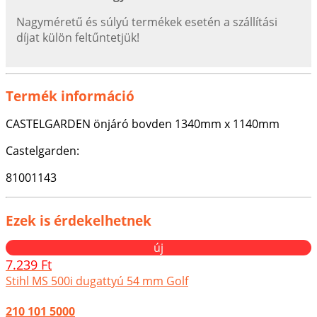
Nagyméretű és súlyú termékek esetén a szállítási
díjat külön feltűntetjük!
Termék információ
CASTELGARDEN önjáró bovden 1340mm x 1140mm
Castelgarden:
81001143
Ezek is érdekelhetnek
új
7.239 Ft
Stihl MS 500i dugattyú 54 mm Golf
210 101 5000