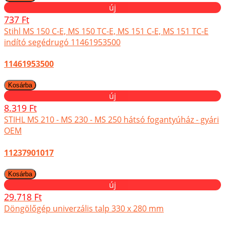
új
737 Ft
Stihl MS 150 C-E, MS 150 TC-E, MS 151 C-E, MS 151 TC-E
indító segédrugó 11461953500
11461953500
új
8.319 Ft
STIHL MS 210 - MS 230 - MS 250 hátsó fogantyúház - gyári
OEM
11237901017
új
29.718 Ft
Döngölőgép univerzális talp 330 x 280 mm