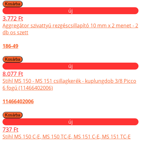
új
3.772 Ft
Aggregátor szivattyú rezgéscsillapító 10 mm x 2 menet - 2
db os szett
186-49
új
8.077 Ft
Stihl MS 150 - MS 151 csillagkerék - kuplungdob 3/8 Picco
6 fogú (11466402006)
11466402006
új
737 Ft
Stihl MS 150 C-E, MS 150 TC-E, MS 151 C-E, MS 151 TC-E