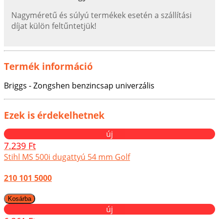
Nagyméretű és súlyú termékek esetén a szállítási
díjat külön feltűntetjük!
Termék információ
Briggs - Zongshen benzincsap univerzális
Ezek is érdekelhetnek
új
7.239 Ft
Stihl MS 500i dugattyú 54 mm Golf
210 101 5000
új