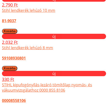
2.790 Ft
Stihl lendkerék lehúzó 10 mm
81-9037
új
2.032 Ft
Stihl lendkerék lehúzó 8 mm
59108930801
új
330 Ft
STIHL kipufogónyílás-lezáró tömítőlap nyomás- és
vákuumvizsgálathoz 0000 855 8106
00008558106