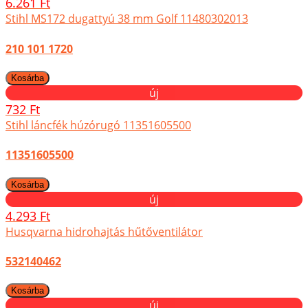
6.261 Ft
Stihl MS172 dugattyú 38 mm Golf 11480302013
210 101 1720
új
732 Ft
Stihl láncfék húzórugó 11351605500
11351605500
új
4.293 Ft
Husqvarna hidrohajtás hűtőventilátor
532140462
új