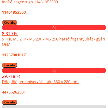
indító segédrugó 11461953500
11461953500
új
8.319 Ft
STIHL MS 210 - MS 230 - MS 250 hátsó fogantyúház - gyári
OEM
11237901017
új
29.718 Ft
Döngölőgép univerzális talp 330 x 280 mm
44736262501