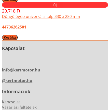
új
29.718 Ft
Döngölőgép univerzális talp 330 x 280 mm
44736262501
Kapcsolat
info@kertmotor.hu
@kertmotor.hu
Információk
Kapcsolat
Vásárlási feltételek