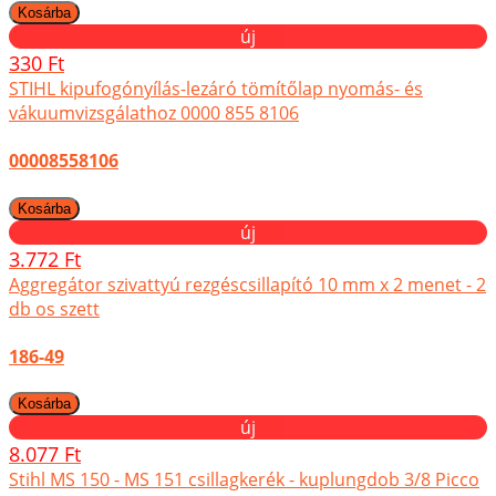
új
330 Ft
STIHL kipufogónyílás-lezáró tömítőlap nyomás- és
vákuumvizsgálathoz 0000 855 8106
00008558106
új
3.772 Ft
Aggregátor szivattyú rezgéscsillapító 10 mm x 2 menet - 2
db os szett
186-49
új
8.077 Ft
Stihl MS 150 - MS 151 csillagkerék - kuplungdob 3/8 Picco