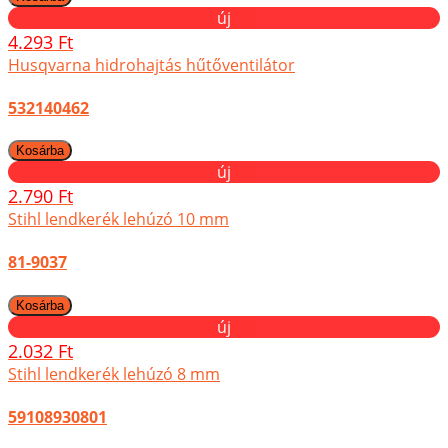
új
4.293 Ft
Husqvarna hidrohajtás hűtőventilátor
532140462
új
2.790 Ft
Stihl lendkerék lehúzó 10 mm
81-9037
új
2.032 Ft
Stihl lendkerék lehúzó 8 mm
59108930801