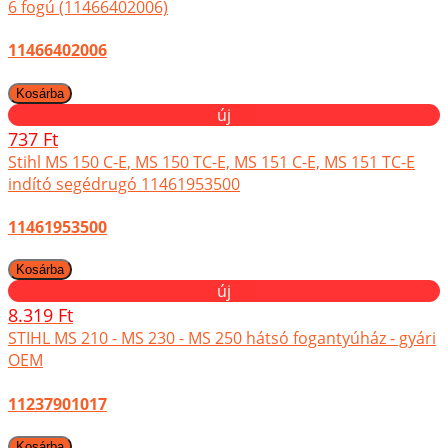
6 fogú (11466402006)
11466402006
új
737 Ft
Stihl MS 150 C-E, MS 150 TC-E, MS 151 C-E, MS 151 TC-E
indító segédrugó 11461953500
11461953500
új
8.319 Ft
STIHL MS 210 - MS 230 - MS 250 hátsó fogantyúház - gyári
OEM
11237901017