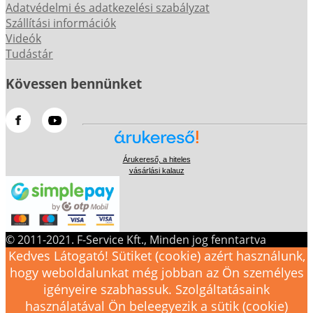
Adatvédelmi és adatkezelési szabályzat
Szállítási információk
Videók
Tudástár
Kövessen bennünket
Árukereső, a hiteles
vásárlási kalauz
© 2011-2021. F-Service Kft., Minden jog fenntartva
Kedves Látogató! Sütiket (cookie) azért használunk,
hogy weboldalunkat még jobban az Ön személyes
igényeire szabhassuk. Szolgáltatásaink
használatával Ön beleegyezik a sütik (cookie)