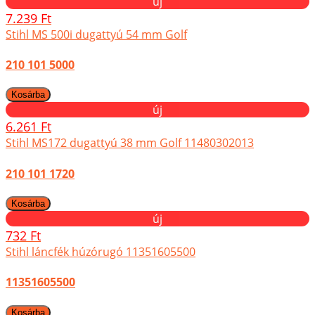
új
7.239 Ft
Stihl MS 500i dugattyú 54 mm Golf
210 101 5000
új
6.261 Ft
Stihl MS172 dugattyú 38 mm Golf 11480302013
210 101 1720
új
732 Ft
Stihl láncfék húzórugó 11351605500
11351605500