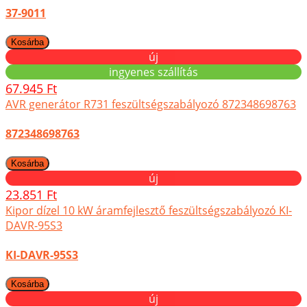
37-9011
új
ingyenes szállítás
67.945 Ft
AVR generátor R731 feszültségszabályozó 872348698763
872348698763
új
23.851 Ft
Kipor dízel 10 kW áramfejlesztő feszültségszabályozó KI-
DAVR-95S3
KI-DAVR-95S3
új