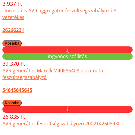
3.937 Ft
Univerzális AVR aggregátor feszültségszabályozó 8
vezetékes
26266221
új
ingyenes szállítás
39.370 Ft
AVR generátor Marelli M40FA640A automata
feszültségszabályzó
54645645645
új
26.835 Ft
AVR generátor feszültségszabályozó 2002142508930