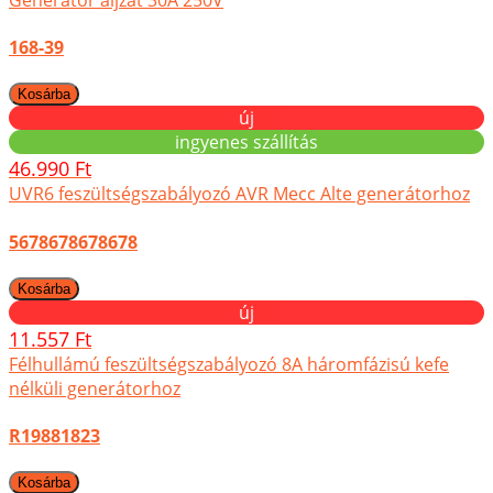
168-39
új
ingyenes szállítás
46.990 Ft
UVR6 feszültségszabályozó AVR Mecc Alte generátorhoz
5678678678678
új
11.557 Ft
Félhullámú feszültségszabályozó 8A háromfázisú kefe
nélküli generátorhoz
R19881823