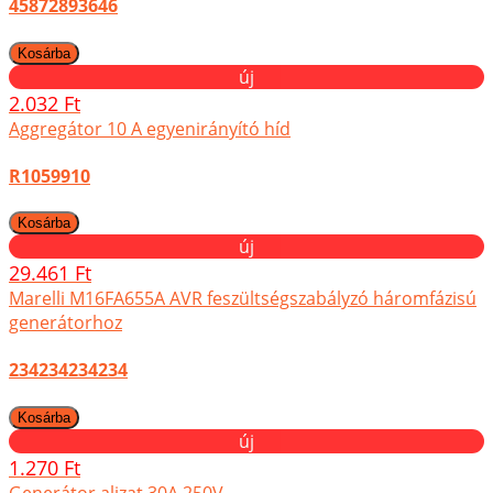
45872893646
új
2.032 Ft
Aggregátor 10 A egyenirányító híd
R1059910
új
29.461 Ft
Marelli M16FA655A AVR feszültségszabályzó háromfázisú
generátorhoz
234234234234
új
1.270 Ft
Generátor aljzat 30A 250V