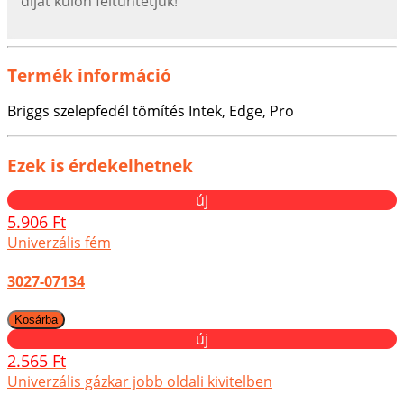
díjat külön feltűntetjük!
Termék információ
Briggs szelepfedél tömítés Intek, Edge, Pro
Ezek is érdekelhetnek
új
5.906 Ft
Univerzális fém
3027-07134
új
2.565 Ft
Univerzális gázkar jobb oldali kivitelben