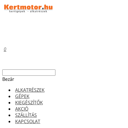
0
Bezár
ALKATRÉSZEK
GÉPEK
KIEGÉSZÍTŐK
AKCIÓ
SZÁLLÍTÁS
KAPCSOLAT