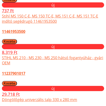
új
737 Ft
Stihl MS 150 C-E, MS 150 TC-E, MS 151 C-E, MS 151 TC-E
indító segédrugó 11461953500
11461953500
új
8.319 Ft
STIHL MS 210 - MS 230 - MS 250 hátsó fogantyúház - gyári
OEM
11237901017
új
29.718 Ft
Döngölőgép univerzális talp 330 x 280 mm