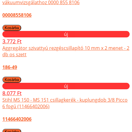
vákuumvizsgálathoz 0000 855 8106
00008558106
új
3.772 Ft
Aggregátor szivattyú rezgéscsillapító 10 mm x 2 menet - 2
db os szett
186-49
új
8.077 Ft
Stihl MS 150 - MS 151 csillagkerék - kuplungdob 3/8 Picco
6 fogú (11466402006)
11466402006