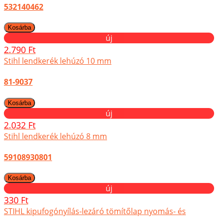
532140462
új
2.790 Ft
Stihl lendkerék lehúzó 10 mm
81-9037
új
2.032 Ft
Stihl lendkerék lehúzó 8 mm
59108930801
új
330 Ft
STIHL kipufogónyílás-lezáró tömítőlap nyomás- és