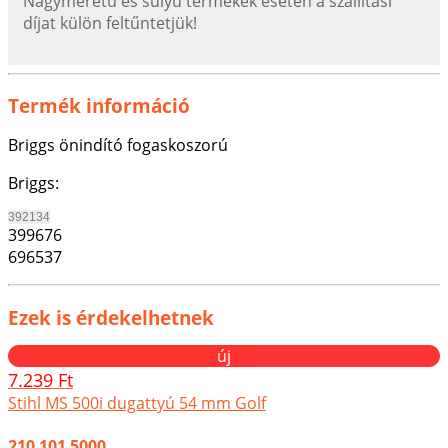
Nagyméretű és súlyú termékek esetén a szállítási
díjat külön feltűntetjük!
Termék információ
Briggs önindító fogaskoszorú
Briggs:
392134
399676
696537
Ezek is érdekelhetnek
új
7.239 Ft
Stihl MS 500i dugattyú 54 mm Golf
210 101 5000