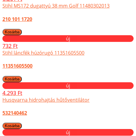
Stihl MS172 dugattyú 38 mm Golf 11480302013
210 101 1720
új
732 Ft
Stihl láncfék húzórugó 11351605500
11351605500
új
4.293 Ft
Husqvarna hidrohajtás hűtőventilátor
532140462
új