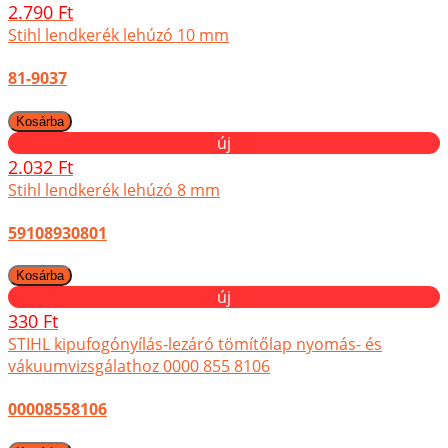
2.790 Ft
Stihl lendkerék lehúzó 10 mm
81-9037
új
2.032 Ft
Stihl lendkerék lehúzó 8 mm
59108930801
új
330 Ft
STIHL kipufogónyílás-lezáró tömítőlap nyomás- és
vákuumvizsgálathoz 0000 855 8106
00008558106