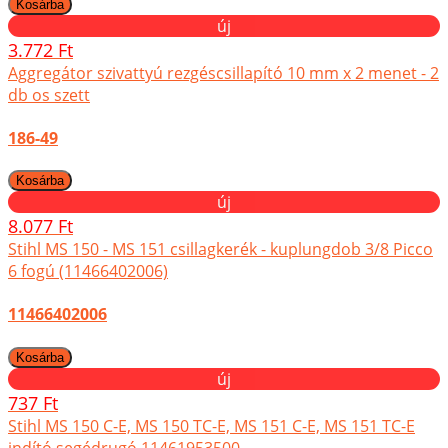
új
3.772 Ft
Aggregátor szivattyú rezgéscsillapító 10 mm x 2 menet - 2
db os szett
186-49
új
8.077 Ft
Stihl MS 150 - MS 151 csillagkerék - kuplungdob 3/8 Picco
6 fogú (11466402006)
11466402006
új
737 Ft
Stihl MS 150 C-E, MS 150 TC-E, MS 151 C-E, MS 151 TC-E
indító segédrugó 11461953500