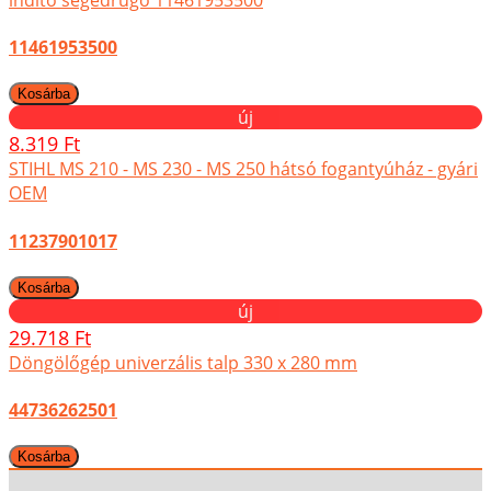
11461953500
új
8.319 Ft
STIHL MS 210 - MS 230 - MS 250 hátsó fogantyúház - gyári
OEM
11237901017
új
29.718 Ft
Döngölőgép univerzális talp 330 x 280 mm
44736262501