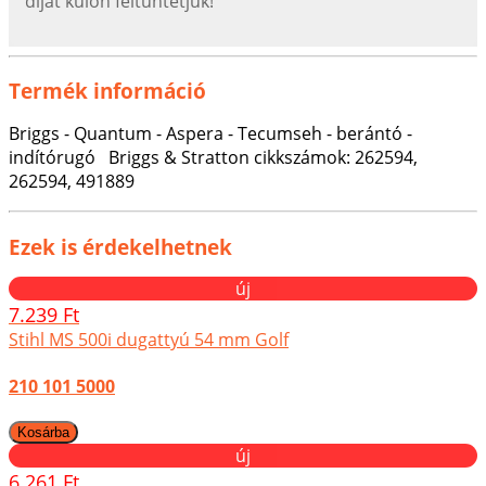
díjat külön feltűntetjük!
Termék információ
Briggs - Quantum - Aspera - Tecumseh - berántó -
indítórugó Briggs & Stratton cikkszámok: 262594,
262594, 491889
Ezek is érdekelhetnek
új
7.239 Ft
Stihl MS 500i dugattyú 54 mm Golf
210 101 5000
új
6.261 Ft