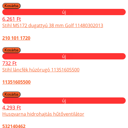
új
6.261 Ft
Stihl MS172 dugattyú 38 mm Golf 11480302013
210 101 1720
új
732 Ft
Stihl láncfék húzórugó 11351605500
11351605500
új
4.293 Ft
Husqvarna hidrohajtás hűtőventilátor
532140462