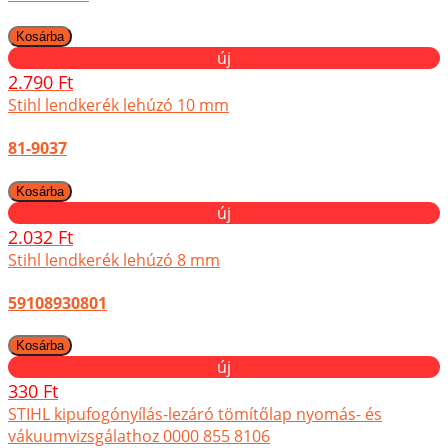
új
2.790 Ft
Stihl lendkerék lehúzó 10 mm
81-9037
új
2.032 Ft
Stihl lendkerék lehúzó 8 mm
59108930801
új
330 Ft
STIHL kipufogónyílás-lezáró tömítőlap nyomás- és
vákuumvizsgálathoz 0000 855 8106