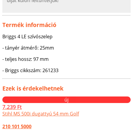
díjat külön feltűntetjük!
Termék információ
Briggs 4 LE szívószelep
- tányér átmérő: 25mm
- teljes hossz: 97 mm
- Briggs cikkszám: 261233
Ezek is érdekelhetnek
új
7.239 Ft
Stihl MS 500i dugattyú 54 mm Golf
210 101 5000