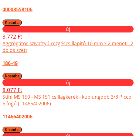
00008558106
új
3.772 Ft
Aggregátor szivattyú rezgéscsillapító 10 mm x 2 menet - 2
db os szett
186-49
új
8.077 Ft
Stihl MS 150 - MS 151 csillagkerék - kuplungdob 3/8 Picco
6 fogú (11466402006)
11466402006