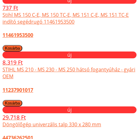
új
737 Ft
Stihl MS 150 C-E, MS 150 TC-E, MS 151 C-E, MS 151 TC-E
indító segédrugó 11461953500
11461953500
új
8.319 Ft
STIHL MS 210 - MS 230 - MS 250 hátsó fogantyúház - gyári
OEM
11237901017
új
29.718 Ft
Döngölőgép univerzális talp 330 x 280 mm
44736262501