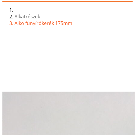
Alkatrészek
Alko fűnyírókerék 175mm