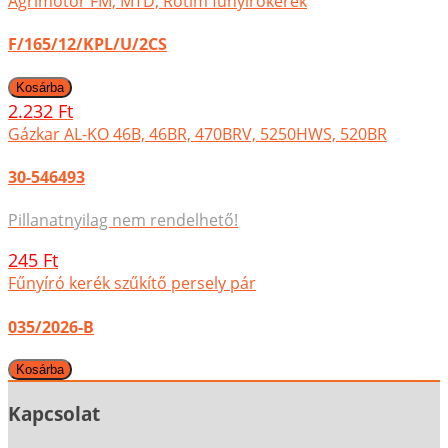
Agrimotor FM, MTD, Rotim fűnyírókerék
F/165/12/KPL/U/2CS
2.232 Ft
Gázkar AL-KO 46B, 46BR, 470BRV, 5250HWS, 520BR
30-546493
Pillanatnyilag nem rendelhető!
245 Ft
Fűnyíró kerék szűkítő persely pár
035/2026-B
Kapcsolat