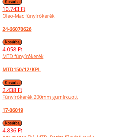
10.743 Ft
Oleo-Mac fűnyírókerék
24-66070626
4.058 Ft
MTD fűnyírókerék
MTD150/12/KPL
2.438 Ft
Fűnyírókerék 200mm gumírozott
17-06019
4.836 Ft