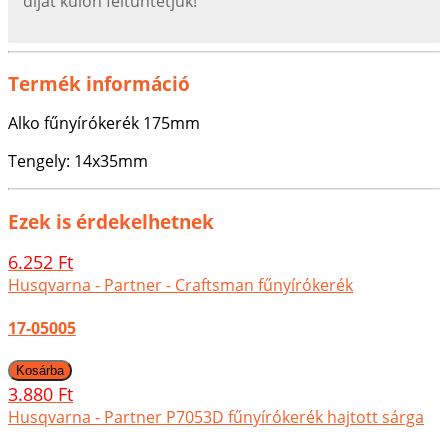
díjat külön feltűntetjük!
Termék információ
Alko fűnyírókerék 175mm
Tengely: 14x35mm
Ezek is érdekelhetnek
6.252 Ft
Husqvarna - Partner - Craftsman fűnyírókerék
17-05005
3.880 Ft
Husqvarna - Partner P7053D fűnyírókerék hajtott sárga