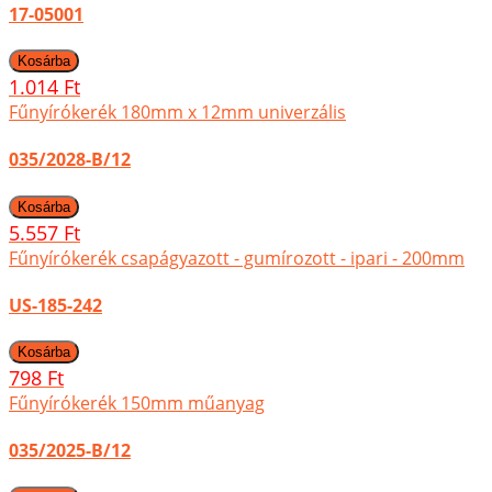
17-05001
1.014 Ft
Fűnyírókerék 180mm x 12mm univerzális
035/2028-B/12
5.557 Ft
Fűnyírókerék csapágyazott - gumírozott - ipari - 200mm
US-185-242
798 Ft
Fűnyírókerék 150mm műanyag
035/2025-B/12