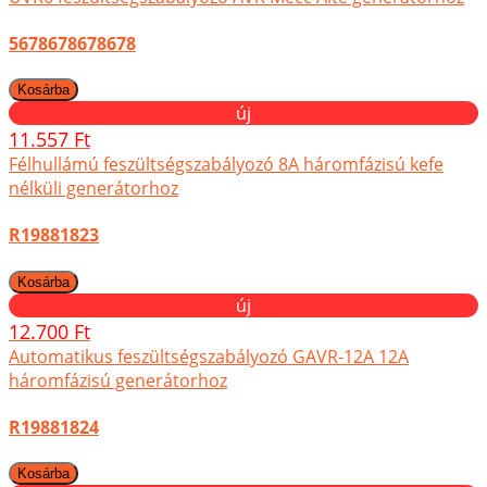
5678678678678
új
11.557 Ft
Félhullámú feszültségszabályozó 8A háromfázisú kefe
nélküli generátorhoz
R19881823
új
12.700 Ft
Automatikus feszültségszabályozó GAVR-12A 12A
háromfázisú generátorhoz
R19881824