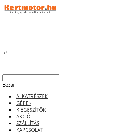
0
Bezár
ALKATRÉSZEK
GÉPEK
KIEGÉSZÍTŐK
AKCIÓ
SZÁLLÍTÁS
KAPCSOLAT