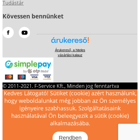
Tudástár
Kövessen bennünket
Árukereső, a hiteles
vásárlási kalauz
© 2011-2021. F-Service Kft., Minden jog fenntartva
Kedves Látogató! Sütiket (cookie) azért használunk,
hogy weboldalunkat még jobban az Ön személyes
igényeire szabhassuk. Szolgáltatásaink
használatával Ön beleegyezik a sütik (cookie)
alkalmazásába.
Rendben