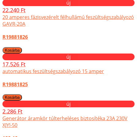
új
22.240 Ft
20 amperes fázisvezérelt félhullámú feszültségszabályozó
GAVR-20A
R19881826
új
17.526 Ft
automatikus feszültségszabályozó 15 amper
R19881825
új
2.286 Ft
Generátor áramkör túlterheléses biztosítéka 23A 230V
XJY!-50