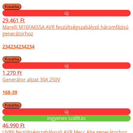
új
29.461 Ft
Marelli M16FA655A AVR feszültségszabályzó háromfázisú
generátorhoz
234234234234
új
1.270 Ft
Generátor aljzat 30A 250V
168-39
új
ingyenes szállítás
46.990 Ft
UVR6 feszültségszabályozó AVR Mecc Alte generátorhoz