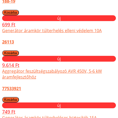
188-19
új
699 Ft
Generátor áramkör túlterhelés elleni védelem 10A
26113
új
9.614 Ft
Aggregátor feszültségszabályozó AVR 450V, 5-6 kW
áramfejlesztőhöz
77533921
új
749 Ft
Generátor áramkör túlterheléses biztosíték 15A