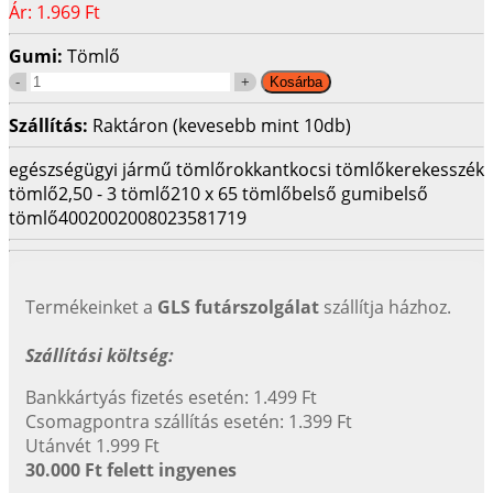
Ár:
1.969 Ft
Gumi:
Tömlő
Szállítás:
Raktáron (kevesebb mint 10db)
egészségügyi jármű tömlő
rokkantkocsi tömlő
kerekesszék
tömlő
2,50 - 3 tömlő
210 x 65 tömlő
belső gumi
belső
tömlő
400200
2008023581719
Termékeinket a
GLS futárszolgálat
szállítja házhoz.
Szállítási költség:
Bankkártyás fizetés esetén: 1.499 Ft
Csomagpontra szállítás esetén: 1.399 Ft
Utánvét 1.999 Ft
30.000 Ft felett ingyenes