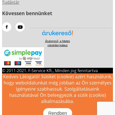
Tudástár
Kövessen bennünket
Árukereső, a hiteles
vásárlási kalauz
© 2011-2021. F-Service Kft., Minden jog fenntartva
Kedves Látogató! Sütiket (cookie) azért használunk,
hogy weboldalunkat még jobban az Ön személyes
igényeire szabhassuk. Szolgáltatásaink
használatával Ön beleegyezik a sütik (cookie)
alkalmazásába.
Rendben