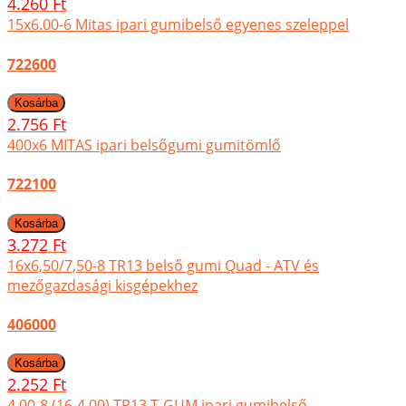
4.260 Ft
15x6.00-6 Mitas ipari gumibelső egyenes szeleppel
722600
2.756 Ft
400x6 MITAS ipari belsőgumi gumitömlő
722100
3.272 Ft
16x6,50/7,50-8 TR13 belső gumi Quad - ATV és
mezőgazdasági kisgépekhez
406000
2.252 Ft
4,00-8 (16-4,00) TR13 T-GUM ipari gumibelső