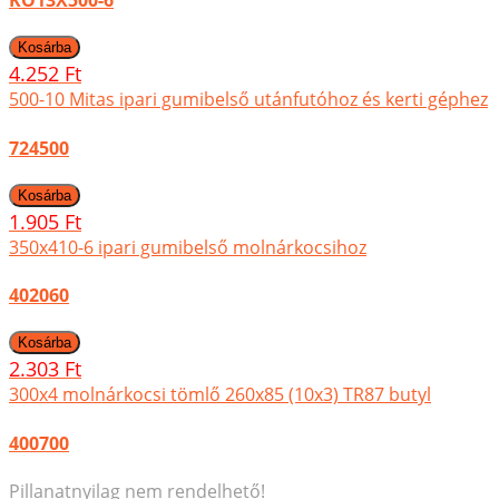
KO13X500-6
4.252 Ft
500-10 Mitas ipari gumibelső utánfutóhoz és kerti géphez
724500
1.905 Ft
350x410-6 ipari gumibelső molnárkocsihoz
402060
2.303 Ft
300x4 molnárkocsi tömlő 260x85 (10x3) TR87 butyl
400700
Pillanatnyilag nem rendelhető!