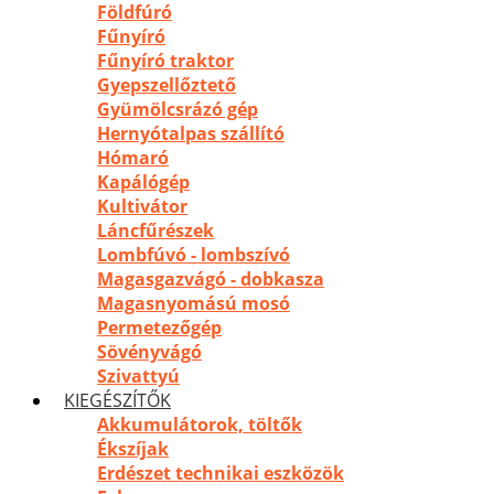
Földfúró
Fűnyíró
Fűnyíró traktor
Gyepszellőztető
Gyümölcsrázó gép
Hernyótalpas szállító
Hómaró
Kapálógép
Kultivátor
Láncfűrészek
Lombfúvó - lombszívó
Magasgazvágó - dobkasza
Magasnyomású mosó
Permetezőgép
Sövényvágó
Szivattyú
KIEGÉSZÍTŐK
Akkumulátorok, töltők
Ékszíjak
Erdészet technikai eszközök