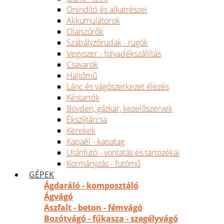
Önindító és alkatrészei
Akkumulátorok
Olajszűrők
Szabályzórudak - rugók
Vegyszer - folyadékszállítás
Csavarok
Hajtómű
Lánc és vágószerkezet élezés
Késtartók
Bovden, gázkar, kezelőszervek
Ékszíjtárcsa
Kerekek
Kapaél - kapatag
Utánfutó - vontatás és tartozékai
Kormányzás - futómű
GÉPEK
Ágdaráló - komposztáló
Ágvágó
Aszfalt - beton - fémvágó
Bozótvágó - fűkasza - szegélyvágó