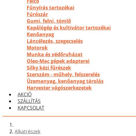
Felco
Fűnyírás tartozékai
Fúrószár
Gumi, felni, tömlő
Kapálógép és kultivátor tartozékai
Kenőanyag
Láncélezés, szegecselés
Motorok
Munka és védőruházat
Oleo-Mac gépek adapterei
Silky kézi fűrészek
Szerszám - műhely, felszerelés
Üzemanyag, kenőanyag tárolás
Harvester vágószerkezetek
AKCIÓ
SZÁLLÍTÁS
KAPCSOLAT
Alkatrészek