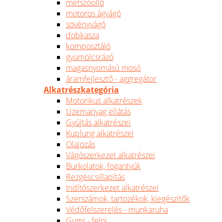
metszőolló
motoros ágvágó
sövényvágó
dobkasza
komposztáló
gyümölcsrázó
magasnyomású mosó
áramfejlesztő - aggregátor
Alkatrészkategória
Motorikus alkatrészek
Üzemanyag ellátás
Gyújtás alkatrészei
Kuplung alkatrészei
Olajozás
Vágószerkezet alkatrészei
Burkolatok, fogantyúk
Rezgéscsillapítás
Indítószerkezet alkatrészei
Szerszámok, tartozékok, kiegészítők
Védőfelszerelés - munkaruha
Gumi - felni