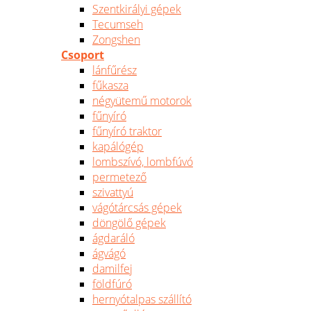
Szentkirályi gépek
Tecumseh
Zongshen
Csoport
lánfűrész
fűkasza
négyütemű motorok
fűnyíró
fűnyíró traktor
kapálógép
lombszívó, lombfúvó
permetező
szivattyú
vágótárcsás gépek
döngölő gépek
ágdaráló
ágvágó
damilfej
földfúró
hernyótalpas szállító