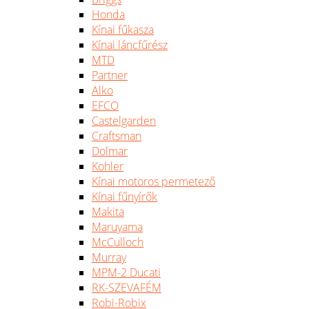
Honda
Kínai fűkasza
Kínai láncfűrész
MTD
Partner
Alko
EFCO
Castelgarden
Craftsman
Dolmar
Kohler
Kínai motoros permetező
Kínai fűnyírők
Makita
Maruyama
McCulloch
Murray
MPM-2 Ducati
RK-SZEVAFÉM
Robi-Robix